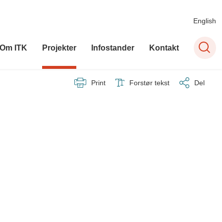
English
Om ITK
Projekter
Infostander
Kontakt
Print
Forstør tekst
Del