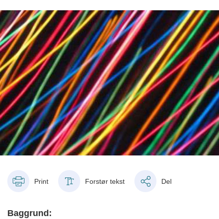
Print
Forstør tekst
Del
Baggrund: