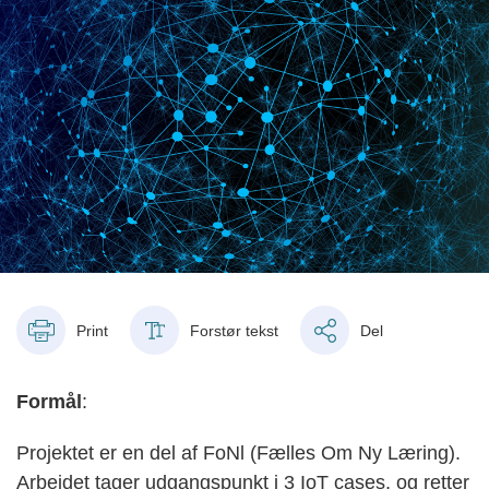
Print
Forstør tekst
Del
Formål
:
Projektet er en del af FoNl (Fælles Om Ny Læring).
Arbejdet tager udgangspunkt i 3 IoT cases, og retter