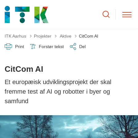
Tilbage til
ITK Aarhus
Projekter
Aktive
CitCom AI
Print
Forstør tekst
Del
CitCom AI
Et europæisk udviklingsprojekt der skal
fremme test af AI og robotter i byer og
samfund