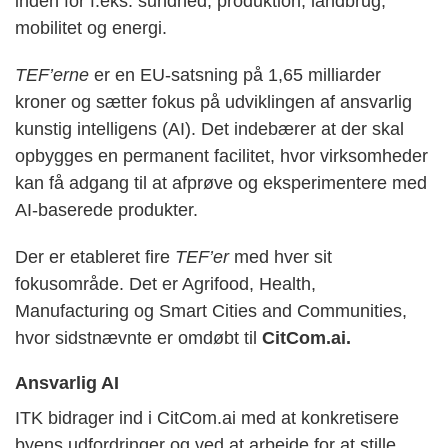
inden for f.eks. sundhed, produktion, landbrug,
mobilitet og energi.
TEF’erne
er en EU-satsning på 1,65 milliarder
kroner og sætter fokus på udviklingen af ansvarlig
kunstig intelligens (AI). Det indebærer at der skal
opbygges en permanent facilitet, hvor virksomheder
kan få adgang til at afprøve og eksperimentere med
AI-baserede produkter.
Der er etableret fire
TEF’er
med hver sit
fokusområde. Det er Agrifood, Health,
Manufacturing og Smart Cities and Communities,
hvor sidstnævnte er omdøbt til
CitCom.ai.
Ansvarlig AI
ITK bidrager ind i CitCom.ai med at konkretisere
byens udfordringer og ved at arbejde for at stille