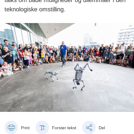
talks om både muligheder og dilemmaer i den
teknologiske omstilling.
Print
Forstør tekst
Del